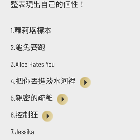
整表現出自己的個性！
1.蘿莉塔標本
2.龜兔賽跑
3.Alice Hates You
4.把你丟進淡水河裡
5.親密的疏離
6.控制狂
7.Jessika