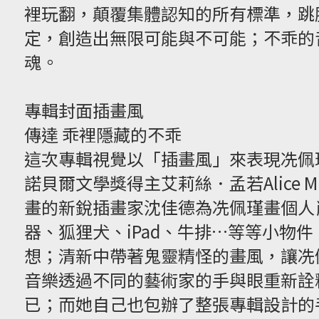
裡玩翻，顛覆集體認知的所有標準，跳
定，創造出無限可能與不可能；不乖的
魂。
專輯封面插畫風
傳達 乖裡隱藏的不乖
這次專輯視覺以「插畫風」來表現冼佩
諾貝爾文學獎得主艾莉絲．孟若Alice 
畫的新銳插畫家沈佳德為冼佩瑾畫個人
器、狐狸犬、iPad、牛排…等等小物
想；清新中帶著鬼靈精怪的畫風，讓冼
音樂透過不同的藝術家的手與眼重新詮
已；而她自己也包辦了整張專輯設計的